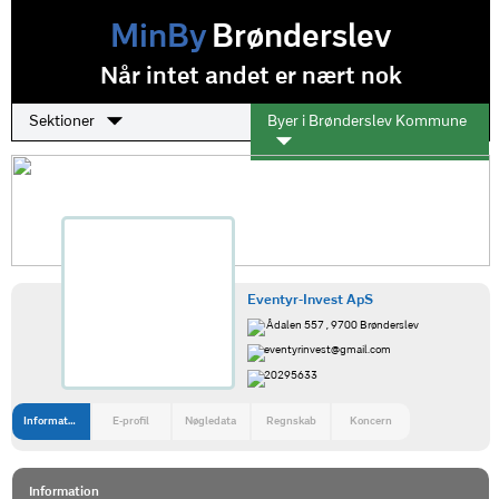
MinBy
Brønderslev
Når intet andet er nært nok
Sektioner
Byer i Brønderslev Kommune
Eventyr-Invest ApS
Ådalen 557 , 9700 Brønderslev
eventyrinvest@gmail.com
20295633
Information
E-profil
Nøgledata
Regnskab
Koncern
Information