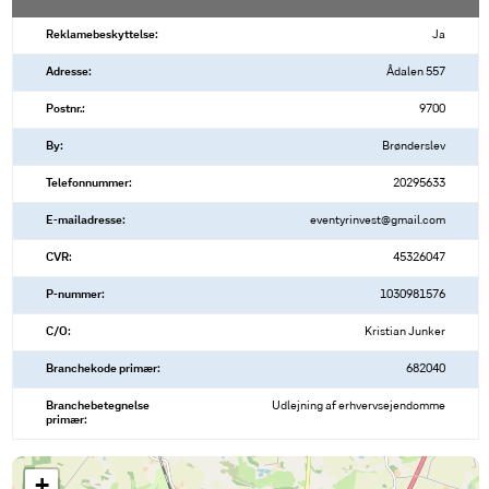
Reklamebeskyttelse:
Ja
Adresse:
Ådalen 557
Postnr.:
9700
By:
Brønderslev
Telefonnummer:
20295633
E-mailadresse:
eventyrinvest@gmail.com
CVR:
45326047
P-nummer:
1030981576
C/O:
Kristian Junker
Branchekode primær:
682040
Branchebetegnelse
Udlejning af erhvervsejendomme
primær:
+