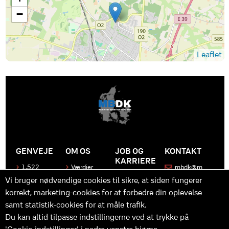
−
Leaflet
GENVEJE
OM OS
JOB OG
KONTAKT
KARRIERE
1.522
Værdier
mbdk@m
medier
bdk.dk
Bliv en del
Historen
Vi bruger nødvendige cookies til sikre, at siden fungerer
af MBDK
Produkter
bag
korrekt, marketing-cookies for at forbedre din oplevelse
MBDK
Vores
Kontakt
team
os
Hvad gør
samt statistik-cookies for at måle trafik.
os unikke
Praktik
Du kan altid tilpasse indstillingerne ved at trykke på
og