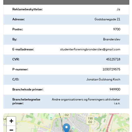
Reklamebeskyttelse:
Ja
Adresse:
Godsbanegade 21
Postnr.:
9700
By:
Brønderslev
E-mailadresse:
studenterforeningbronderslev@gmail.com
CVR:
45125718
P-nummer:
1030729575
C/O:
Jonatan Guldvang Koch
Branchekode primær:
949900
Branchebetegnelse
Andre organisationers og foreningers aktiviteter
primær:
i.a.n.
+
−