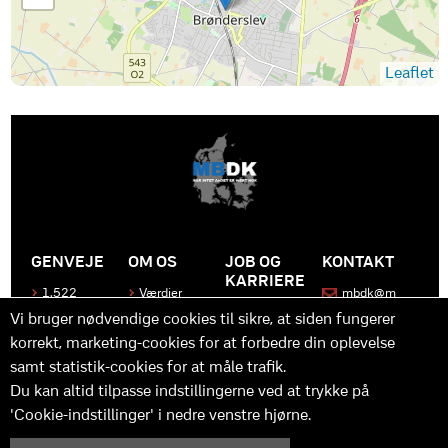
Leaflet
GENVEJE
OM OS
JOB OG
KONTAKT
KARRIERE
1.522
Værdier
mbdk@m
medier
bdk.dk
Bliv en del
Historen
Vi bruger nødvendige cookies til sikre, at siden fungerer
af MBDK
Produkter
bag
korrekt, marketing-cookies for at forbedre din oplevelse
MBDK
Vores
Kontakt
team
os
Hvad gør
samt statistik-cookies for at måle trafik.
os unikke
Praktik
Du kan altid tilpasse indstillingerne ved at trykke på
og
'Cookie-indstillinger' i nedre venstre hjørne.
udvikling