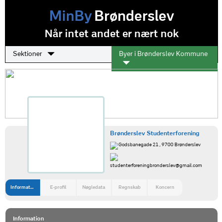
MinBy
Brønderslev
Når intet andet er nært nok
Sektioner
Byer i Brønderslev Kommune
Brønderslev Studenterforening
Godsbanegade 21 , 9700 Brønderslev
studenterforeningbronderslev@gmail.com
Information
E-profil
Nøgledata
Regnskab
Koncern
Information