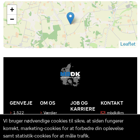
+
−
Leaflet
GENVEJE
OM OS
JOB OG
KONTAKT
KARRIERE
1.522
Værdier
mbdk@m
medier
bdk.dk
Bliv en del
Historen
Vi bruger nødvendige cookies til sikre, at siden fungerer
af MBDK
Produkter
bag
korrekt, marketing-cookies for at forbedre din oplevelse
MBDK
Vores
Kontakt
team
os
Hvad gør
samt statistik-cookies for at måle trafik.