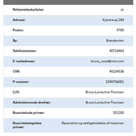
Reklamebeskyttelse:
Ja
Adresse:
Kjølskevej 184
Postnr.:
9700
By:
Brønderslev
Telefonnummer:
40716963
E-mailadresse:
bruno_case@msn.com
CVR:
45104338
P-nummer:
1030706001
C/O:
Bruno Lomartire-Thomsen
Administrerende direktør:
Bruno Lomartire-Thomsen
Branchekode primær:
331200
Branchebetegnelse
Reparation og vedligeholdelse af maskiner
primær: