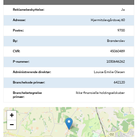
Reklamebeskyttelse:
Ja
Adresse:
Hjermitslevgårdsvej 60
Postnr.:
9700
By:
Brønderslev
CVR:
45060489
P-nummer:
1030646262
Administrerende direktør:
Louise Emilie Olesen
Branchekode primær:
642120
Branchebetegnelse
Ikke-finansielle holdingselskaber
primær:
+
−