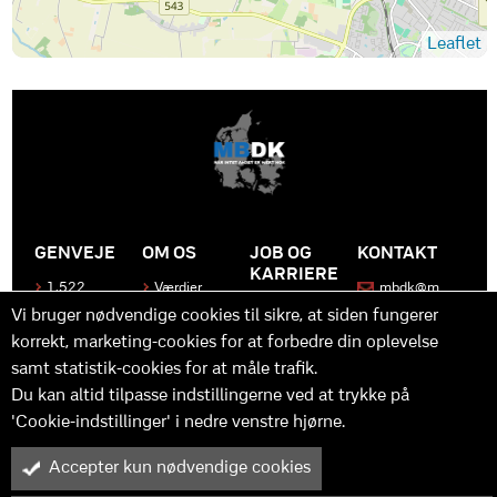
Leaflet
GENVEJE
OM OS
JOB OG
KONTAKT
KARRIERE
1.522
Værdier
mbdk@m
medier
bdk.dk
Bliv en del
Historen
Vi bruger nødvendige cookies til sikre, at siden fungerer
af MBDK
Produkter
bag
korrekt, marketing-cookies for at forbedre din oplevelse
MBDK
Vores
Kontakt
team
samt statistik-cookies for at måle trafik.
os
Hvad gør
os unikke
Praktik
Du kan altid tilpasse indstillingerne ved at trykke på
og
'Cookie-indstillinger' i nedre venstre hjørne.
udvikling
Accepter kun nødvendige cookies
M
B
in
y™ er driftet af MBDK ApS – under MBDK Holding ApS. Tilmeldt