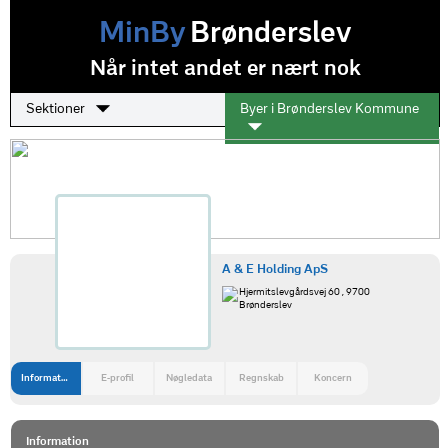
MinBy
Brønderslev
Når intet andet er nært nok
Sektioner
Byer i Brønderslev Kommune
A & E Holding ApS
Hjermitslevgårdsvej 60 , 9700
Brønderslev
Information
E-profil
Nøgledata
Regnskab
Koncern
Information