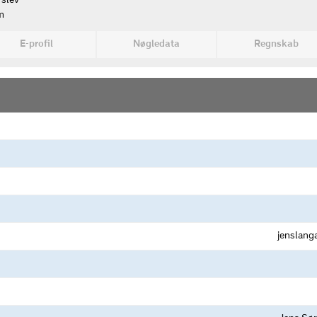
rslev
m
E-profil
Nøgledata
Regnskab
jenslang