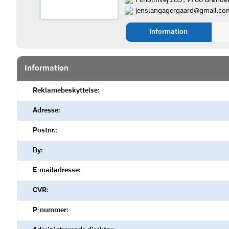
Filholmvej 165 , 9700 Brønde
jenslangagergaard@gmail.co
Information
Information
Reklamebeskyttelse:
Adresse:
Postnr.:
By:
E-mailadresse:
CVR:
P-nummer: