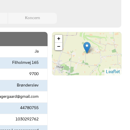
Koncern
+
−
Ja
Filholmvej 165
Leaflet
9700
Brønderslev
agergaard@gmail.com
44780755
1030292762