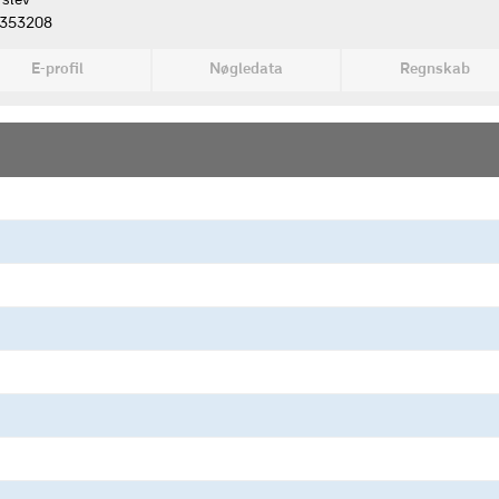
rslev
353208
E-profil
Nøgledata
Regnskab