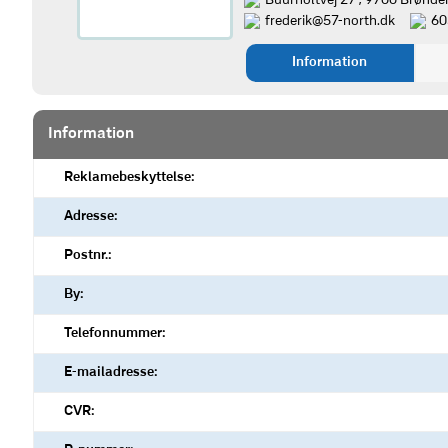
Buurholtvej 27 , 9700 Brønde
frederik@57-north.dk
60
Information
Information
Reklamebeskyttelse:
Adresse:
Postnr.:
By:
Telefonnummer:
E-mailadresse:
CVR: