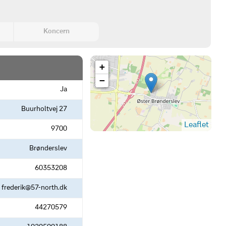
Koncern
+
−
Ja
Buurholtvej 27
Leaflet
9700
Brønderslev
60353208
frederik@57-north.dk
44270579