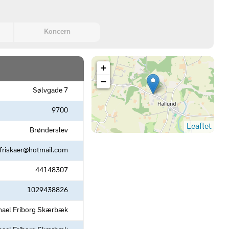
Koncern
+
−
Sølvgade 7
9700
Leaflet
Brønderslev
friskaer@hotmail.com
44148307
1029438826
hael Friborg Skærbæk