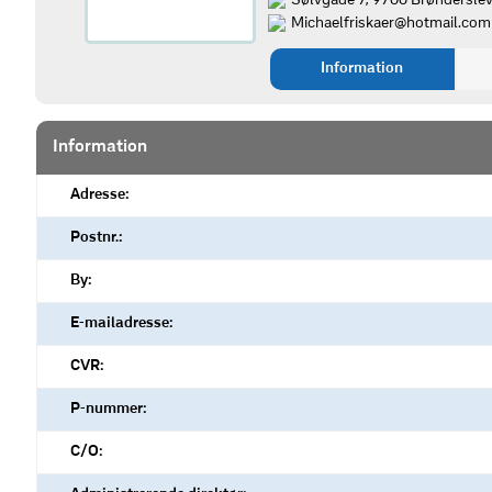
Sølvgade 7, 9700 Brøndersle
Michaelfriskaer@hotmail.com
Information
Information
Adresse:
Postnr.:
By:
E-mailadresse:
CVR:
P-nummer:
C/O: