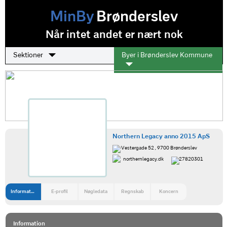
MinBy
Brønderslev
Når intet andet er nært nok
Sektioner
Byer i Brønderslev Kommune
Northern Legacy anno 2015 ApS
Vestergade 52 , 9700 Brønderslev
northernlegacy.dk
27820301
Information
E-profil
Nøgledata
Regnskab
Koncern
Information