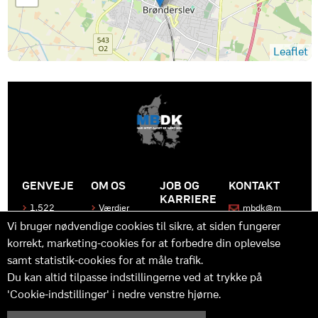
Leaflet
GENVEJE
OM OS
JOB OG
KONTAKT
KARRIERE
1.522
Værdier
mbdk@m
medier
bdk.dk
Bliv en del
Historen
Vi bruger nødvendige cookies til sikre, at siden fungerer
af MBDK
Produkter
bag
korrekt, marketing-cookies for at forbedre din oplevelse
MBDK
Vores
Kontakt
team
os
Hvad gør
samt statistik-cookies for at måle trafik.
os unikke
Praktik
Du kan altid tilpasse indstillingerne ved at trykke på
og
'Cookie-indstillinger' i nedre venstre hjørne.
udvikling