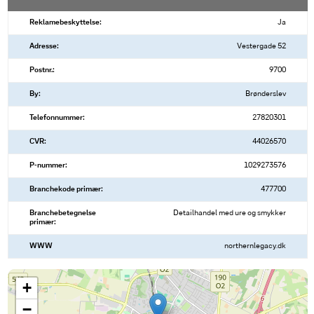
Reklamebeskyttelse:
Ja
Adresse:
Vestergade 52
Postnr.:
9700
By:
Brønderslev
Telefonnummer:
27820301
CVR:
44026570
P-nummer:
1029273576
Branchekode primær:
477700
Branchebetegnelse
Detailhandel med ure og smykker
primær:
WWW
northernlegacy.dk
+
−