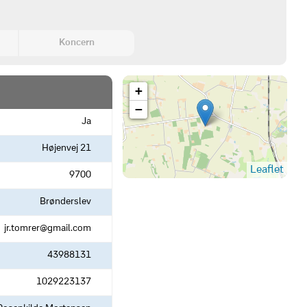
Koncern
+
−
Ja
Højenvej 21
Leaflet
9700
Brønderslev
jr.tomrer@gmail.com
43988131
1029223137