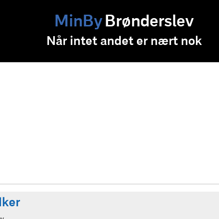
MinBy
Brønderslev
Når intet andet er nært nok
dker