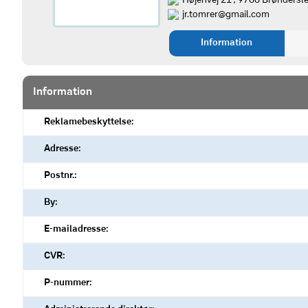
Højenvej 21 , 9700 Brøndersl
jr.tomrer@gmail.com
Information
Information
Reklamebeskyttelse:
Adresse:
Postnr.:
By:
E-mailadresse:
CVR:
P-nummer: