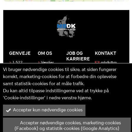
GENVEJE
OM OS
JOB OG
KONTAKT
KARRIERE
1.522
Værdier
mbdk@m
medier
bdk.dk
Bliv en del
Historen
Vi bruger nødvendige cookies til sikre, at siden fungerer
af MBDK
Produkter
bag
korrekt, marketing-cookies for at forbedre din oplevelse
MBDK
Vores
Kontakt
samt statistik-cookies for at måle trafik.
team
os
Hvad gør
os unikke
Praktik
Du kan altid tilpasse indstillingerne ved at trykke på
og
'Cookie-indstillinger' i nedre venstre hjørne.
udvikling
Accepter kun nødvendige cookies
M
B
in
y™ er driftet af MBDK ApS – under MBDK Holding ApS. Tilmeldt
pressenævnet siden 25. maj 2011. Copyright © 2025 - MBDK ApS
Accepter nødvendige cookies, marketing-cookies
(Facebook) og statistik-cookies (Google Analytics)
Cookie-indstillinger
Scroll op til toppen