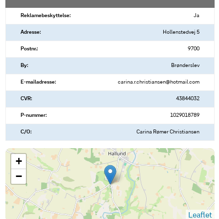
Reklamebeskyttelse:
Ja
Adresse:
Hollenstedvej 5
Postnr.:
9700
By:
Brønderslev
E-mailadresse:
carina.r.christiansen@hotmail.com
CVR:
43844032
P-nummer:
1029018789
C/O:
Carina Rømer Christiansen
+
−
Leaflet