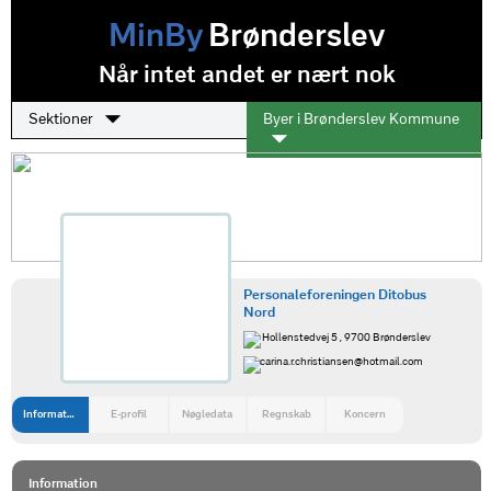
MinBy
Brønderslev
Når intet andet er nært nok
Sektioner
Byer i Brønderslev Kommune
Personaleforeningen Ditobus
Nord
Hollenstedvej 5 , 9700 Brønderslev
carina.r.christiansen@hotmail.com
Information
E-profil
Nøgledata
Regnskab
Koncern
Information