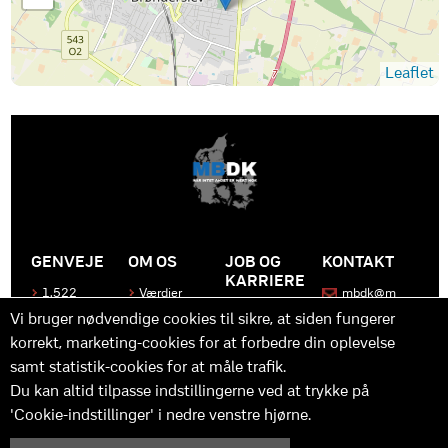
Leaflet
GENVEJE
OM OS
JOB OG
KONTAKT
KARRIERE
1.522
Værdier
mbdk@m
medier
bdk.dk
Bliv en del
Historen
Vi bruger nødvendige cookies til sikre, at siden fungerer
af MBDK
Produkter
bag
korrekt, marketing-cookies for at forbedre din oplevelse
MBDK
Vores
Kontakt
team
os
Hvad gør
samt statistik-cookies for at måle trafik.
os unikke
Praktik
Du kan altid tilpasse indstillingerne ved at trykke på
og
'Cookie-indstillinger' i nedre venstre hjørne.
udvikling