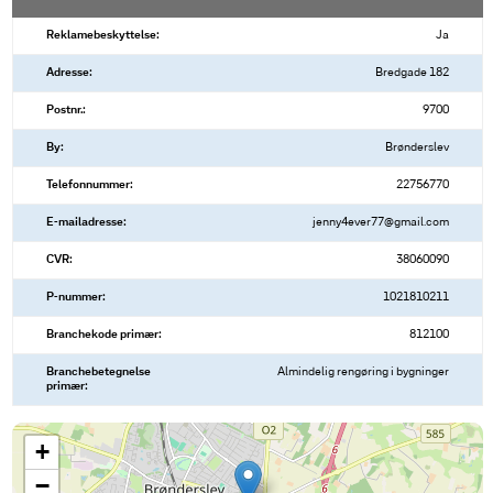
Reklamebeskyttelse:
Ja
Adresse:
Bredgade 182
Postnr.:
9700
By:
Brønderslev
Telefonnummer:
22756770
E-mailadresse:
jenny4ever77@gmail.com
CVR:
38060090
P-nummer:
1021810211
Branchekode primær:
812100
Branchebetegnelse
Almindelig rengøring i bygninger
primær:
+
−