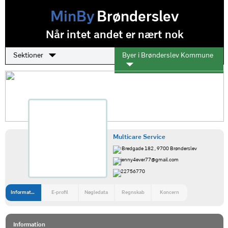
MinBy
Brønderslev
Når intet andet er nært nok
Sektioner
Byer i Brønderslev Kommune
Multicare Service
Bredgade 182 , 9700 Brønderslev
jenny4ever77@gmail.com
22756770
Information
E-profil
Nøgledata
Regnskab
Koncern
Information