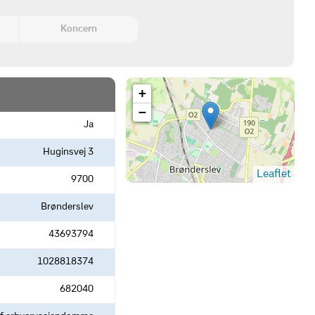
Koncern
+
−
Ja
Huginsvej 3
Leaflet
9700
Brønderslev
43693794
1028818374
682040