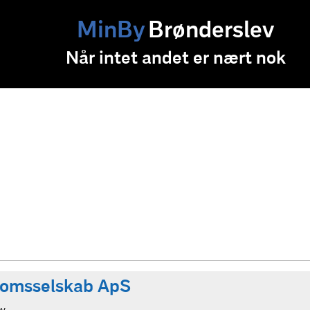
MinBy
Brønderslev
Når intet andet er nært nok
domsselskab ApS