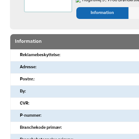
Huginsvej 3 , 9700 Brøndersl
Information
Information
Reklamebeskyttelse:
Adresse:
Postnr.:
By:
CVR:
P-nummer:
Branchekode primær: