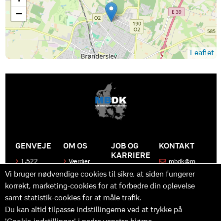
−
Leaflet
GENVEJE
OM OS
JOB OG
KONTAKT
KARRIERE
1.522
Værdier
mbdk@m
medier
bdk.dk
Bliv en del
Historen
Vi bruger nødvendige cookies til sikre, at siden fungerer
af MBDK
Produkter
bag
korrekt, marketing-cookies for at forbedre din oplevelse
MBDK
Vores
Kontakt
team
os
Hvad gør
samt statistik-cookies for at måle trafik.
os unikke
Praktik
Du kan altid tilpasse indstillingerne ved at trykke på
og