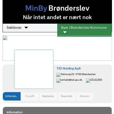
MinBy
Brønderslev
Når intet andet er nært nok
Sektioner
Byer i Brønderslev Kommune
TID Holding ApS
Odinsvej 25 , 9700 Brønderslev
kontakt@tid-aps.dk
23241000
Information
E-profil
Nøgledata
Regnskab
Koncern
Information