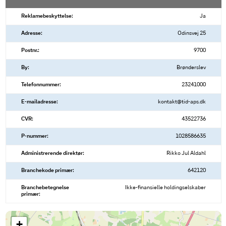
Reklamebeskyttelse:
Ja
Adresse:
Odinsvej 25
Postnr.:
9700
By:
Brønderslev
Telefonnummer:
23241000
E-mailadresse:
kontakt@tid-aps.dk
CVR:
43522736
P-nummer:
1028586635
Administrerende direktør:
Rikko Jul Aldahl
Branchekode primær:
642120
Branchebetegnelse
Ikke-finansielle holdingselskaber
primær:
+