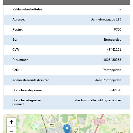
Reklamebeskyttelse:
Ja
Adresse:
Dannebrogsgade 113
Postnr.:
9700
By:
Brønderslev
CVR:
43441221
P-nummer:
1028480136
C/O:
Pontoppidan
Administrerende direktør:
Jens Pontoppidan
Branchekode primær:
642120
Branchebetegnelse
Ikke-finansielle holdingselskaber
primær:
+
−