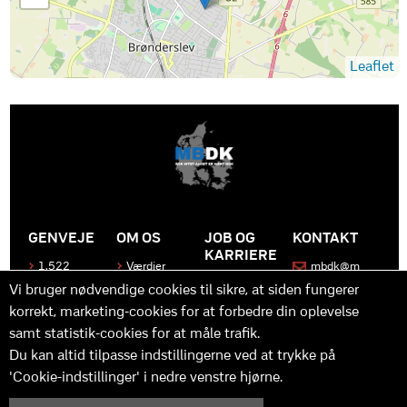
Leaflet
GENVEJE
OM OS
JOB OG
KONTAKT
KARRIERE
1.522
Værdier
mbdk@m
medier
bdk.dk
Bliv en del
Historen
Vi bruger nødvendige cookies til sikre, at siden fungerer
af MBDK
Produkter
bag
korrekt, marketing-cookies for at forbedre din oplevelse
MBDK
Vores
Kontakt
team
os
Hvad gør
samt statistik-cookies for at måle trafik.
os unikke
Praktik
Du kan altid tilpasse indstillingerne ved at trykke på
og
'Cookie-indstillinger' i nedre venstre hjørne.
udvikling