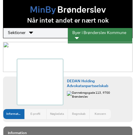
MinBy
Brønderslev
Når intet andet er nært nok
Sektioner
Byer i Brønderslev Kommune
DEDAN Holding
Advokatanpartsselskab
Dannebrogsgade 113 , 9700
Brønderslev
Information
E-profil
Nøgledata
Regnskab
Koncern
Information