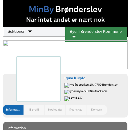
MinBy
Brønderslev
Når intet andet er nært nok
Sektioner
Byer i Brønderslev Kommune
Iryna Kurylo
Nygårdsparken 10 , 9700 Brønderslev
irynakurylo2910@outlook.com
81943137
Information
E-profil
Nøgledata
Regnskab
Koncern
Information