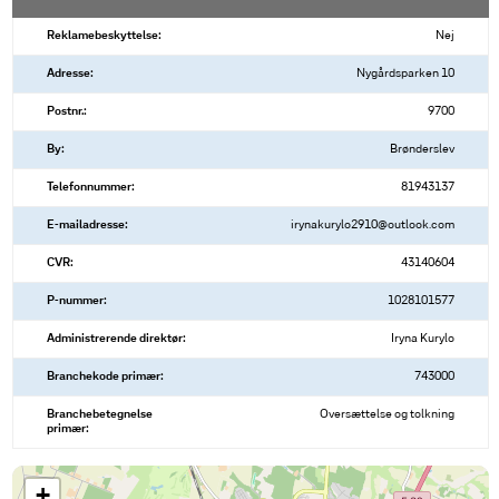
Reklamebeskyttelse:
Nej
Adresse:
Nygårdsparken 10
Postnr.:
9700
By:
Brønderslev
Telefonnummer:
81943137
E-mailadresse:
irynakurylo2910@outlook.com
CVR:
43140604
P-nummer:
1028101577
Administrerende direktør:
Iryna Kurylo
Branchekode primær:
743000
Branchebetegnelse
Oversættelse og tolkning
primær:
+