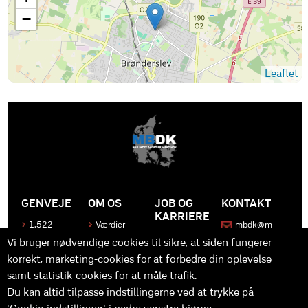
−
Leaflet
GENVEJE
OM OS
JOB OG
KONTAKT
KARRIERE
1.522
Værdier
mbdk@m
medier
bdk.dk
Bliv en del
Historen
Vi bruger nødvendige cookies til sikre, at siden fungerer
af MBDK
Produkter
bag
korrekt, marketing-cookies for at forbedre din oplevelse
MBDK
Vores
Kontakt
team
os
Hvad gør
samt statistik-cookies for at måle trafik.
os unikke
Praktik
Du kan altid tilpasse indstillingerne ved at trykke på
og