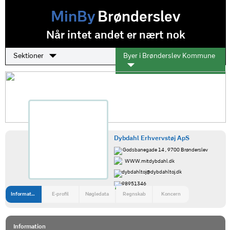
MinBy
Brønderslev
Når intet andet er nært nok
Sektioner
Byer i Brønderslev Kommune
Dybdahl Erhvervstøj ApS
Godsbanegade 14 , 9700 Brønderslev
WWW.mitdybdahl.dk
dybdahltoj@dybdahltoj.dk
98951346
Information
E-profil
Nøgledata
Regnskab
Koncern
Information