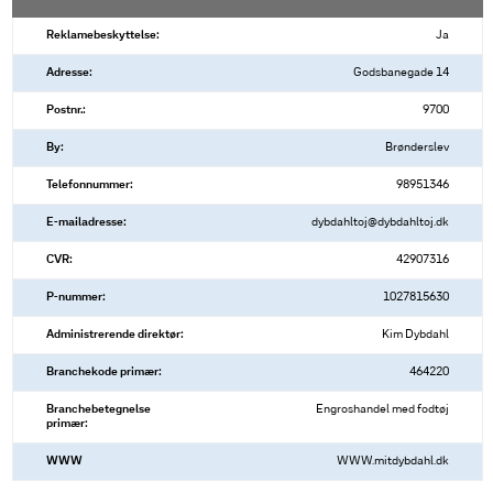
Reklamebeskyttelse:
Ja
Adresse:
Godsbanegade 14
Postnr.:
9700
By:
Brønderslev
Telefonnummer:
98951346
E-mailadresse:
dybdahltoj@dybdahltoj.dk
CVR:
42907316
P-nummer:
1027815630
Administrerende direktør:
Kim Dybdahl
Branchekode primær:
464220
Branchebetegnelse
Engroshandel med fodtøj
primær:
WWW
WWW.mitdybdahl.dk