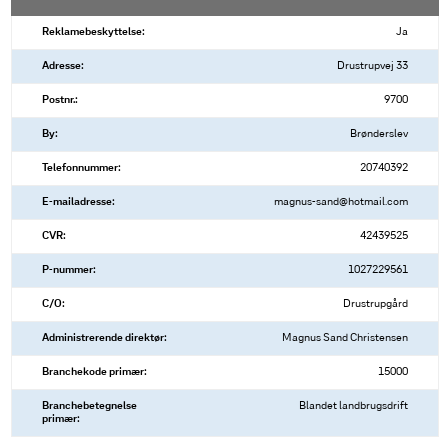
Reklamebeskyttelse:
Ja
Adresse:
Drustrupvej 33
Postnr.:
9700
By:
Brønderslev
Telefonnummer:
20740392
E-mailadresse:
magnus-sand@hotmail.com
CVR:
42439525
P-nummer:
1027229561
C/O:
Drustrupgård
Administrerende direktør:
Magnus Sand Christensen
Branchekode primær:
15000
Branchebetegnelse
Blandet landbrugsdrift
primær: