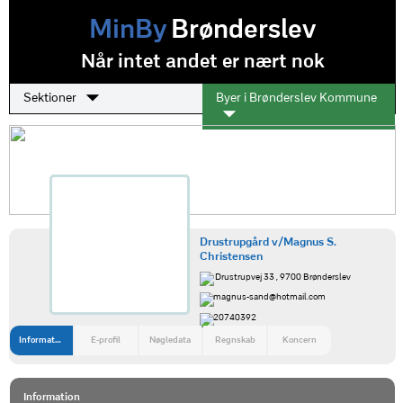
MinBy
Brønderslev
Når intet andet er nært nok
Sektioner
Byer i Brønderslev Kommune
Drustrupgård v/Magnus S.
Christensen
Drustrupvej 33 , 9700 Brønderslev
magnus-sand@hotmail.com
20740392
Information
E-profil
Nøgledata
Regnskab
Koncern
Information