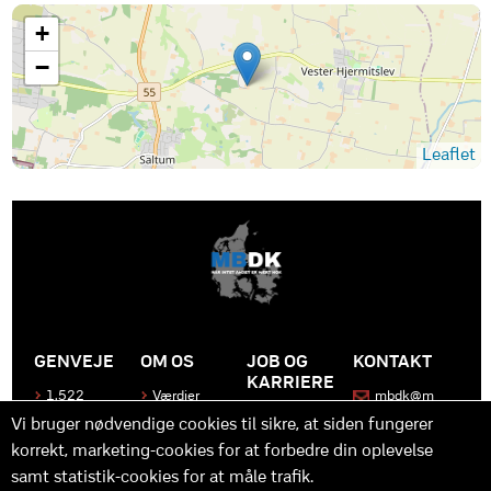
+
−
Leaflet
GENVEJE
OM OS
JOB OG
KONTAKT
KARRIERE
1.522
Værdier
mbdk@m
medier
bdk.dk
Bliv en del
Historen
Vi bruger nødvendige cookies til sikre, at siden fungerer
af MBDK
Produkter
bag
korrekt, marketing-cookies for at forbedre din oplevelse
MBDK
Vores
Kontakt
team
os
Hvad gør
samt statistik-cookies for at måle trafik.