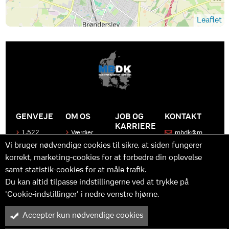
Leaflet
GENVEJE
OM OS
JOB OG
KONTAKT
KARRIERE
1.522
Værdier
mbdk@m
medier
bdk.dk
Bliv en del
Historen
Vi bruger nødvendige cookies til sikre, at siden fungerer
af MBDK
Produkter
bag
korrekt, marketing-cookies for at forbedre din oplevelse
MBDK
Vores
Kontakt
team
samt statistik-cookies for at måle trafik.
os
Hvad gør
os unikke
Praktik
Du kan altid tilpasse indstillingerne ved at trykke på
og
'Cookie-indstillinger' i nedre venstre hjørne.
udvikling
Accepter kun nødvendige cookies
M
B
in
y™ er driftet af MBDK ApS – under MBDK Holding ApS. Tilmeldt