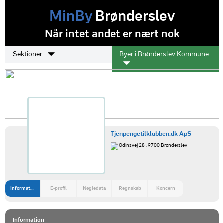
MinBy
Brønderslev
Når intet andet er nært nok
Sektioner
Byer i Brønderslev Kommune
Tjenpengetilklubben.dk ApS
Odinsvej 28 , 9700 Brønderslev
Information
E-profil
Nøgledata
Regnskab
Koncern
Information