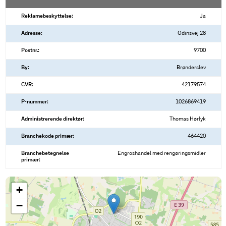
Reklamebeskyttelse:
Ja
Adresse:
Odinsvej 28
Postnr.:
9700
By:
Brønderslev
CVR:
42179574
P-nummer:
1026869419
Administrerende direktør:
Thomas Hørlyk
Branchekode primær:
464420
Branchebetegnelse
Engroshandel med rengøringsmidler
primær:
+
−