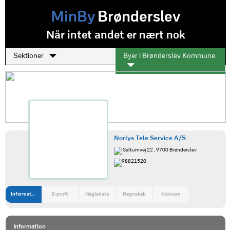
MinBy
Brønderslev
Når intet andet er nært nok
Sektioner
Byer i Brønderslev Kommune
Norlys Tele Service A/S
Saltumvej 22 , 9700 Brønderslev
98821520
Information
E-profil
Nøgledata
Regnskab
Koncern
Information