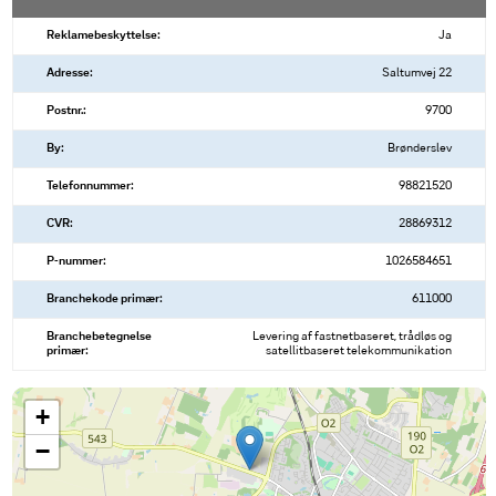
Reklamebeskyttelse:
Ja
Adresse:
Saltumvej 22
Postnr.:
9700
By:
Brønderslev
Telefonnummer:
98821520
CVR:
28869312
P-nummer:
1026584651
Branchekode primær:
611000
Branchebetegnelse
Levering af fastnetbaseret, trådløs og
primær:
satellitbaseret telekommunikation
+
−