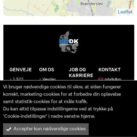
Leaflet
GENVEJE
OM OS
JOB OG
KONTAKT
KARRIERE
1.522
Værdier
mbdk@m
medier
bdk.dk
Bliv en del
Historen
Vi bruger nødvendige cookies til sikre, at siden fungerer
af MBDK
Produkter
bag
korrekt, marketing-cookies for at forbedre din oplevelse
MBDK
Vores
Kontakt
team
samt statistik-cookies for at måle trafik.
os
Hvad gør
os unikke
Praktik
Du kan altid tilpasse indstillingerne ved at trykke på
og
'Cookie-indstillinger' i nedre venstre hjørne.
udvikling
Accepter kun nødvendige cookies
M
B
in
y™ er driftet af MBDK ApS – under MBDK Holding ApS. Tilmeldt