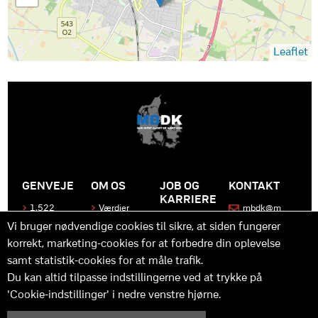
Leaflet
GENVEJE
OM OS
JOB OG
KONTAKT
KARRIERE
1.522
Værdier
mbdk@m
medier
bdk.dk
Bliv en del
Historen
Vi bruger nødvendige cookies til sikre, at siden fungerer
af MBDK
Produkter
bag
korrekt, marketing-cookies for at forbedre din oplevelse
MBDK
Vores
Kontakt
team
os
Hvad gør
samt statistik-cookies for at måle trafik.
os unikke
Praktik
Du kan altid tilpasse indstillingerne ved at trykke på
og
'Cookie-indstillinger' i nedre venstre hjørne.
udvikling