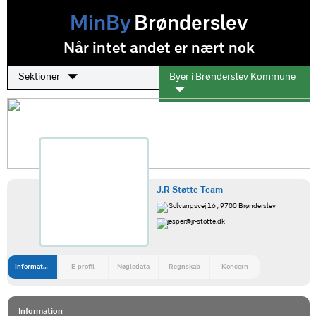
MinBy
Brønderslev
Når intet andet er nært nok
Sektioner
Byer i Brønderslev Kommune
J.R Støtte Team
Solvangsvej 16 , 9700 Brønderslev
jesper@jr-stotte.dk
Information
E-profil
Nøgledata
Regnskab
Koncern
Information