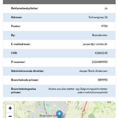
Reklamebeskyttelse:
Ja
Adresse:
Solvangsvej 16
Postnr.:
9700
By:
Brønderslev
E-mailadresse:
jesper@jr-stotte.dk
CVR:
41863145
P-nummer:
1026489950
Administrerende direktør:
Jesper Rank Andersen
Branchekode primær:
889990
Branchebetegnelse
Andre sociale støtte- og rådgivningsaktiviteter
primær:
uden institutionsophold
+
−