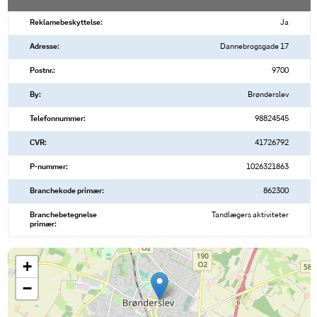
Reklamebeskyttelse:
Ja
Adresse:
Dannebrogsgade 17
Postnr.:
9700
By:
Brønderslev
Telefonnummer:
98824545
CVR:
41726792
P-nummer:
1026321863
Branchekode primær:
862300
Branchebetegnelse
Tandlægers aktiviteter
primær:
+
−