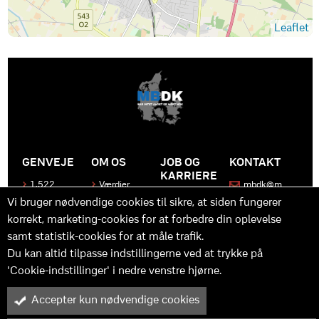
Leaflet
GENVEJE
OM OS
JOB OG
KONTAKT
KARRIERE
1.522
Værdier
mbdk@m
medier
bdk.dk
Bliv en del
Historen
Vi bruger nødvendige cookies til sikre, at siden fungerer
af MBDK
Produkter
bag
korrekt, marketing-cookies for at forbedre din oplevelse
MBDK
Vores
Kontakt
team
samt statistik-cookies for at måle trafik.
os
Hvad gør
os unikke
Praktik
Du kan altid tilpasse indstillingerne ved at trykke på
og
'Cookie-indstillinger' i nedre venstre hjørne.
udvikling
Accepter kun nødvendige cookies
M
B
in
y™ er driftet af MBDK ApS – under MBDK Holding ApS. Tilmeldt