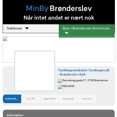
MinBy
Brønderslev
Når intet andet er nært nok
Sektioner
Byer i Brønderslev Kommune
Tandlægeselskabet Tandlægen.dk
- Brønderslev ApS
Dannebrogsgade 17 , 9700 Brønderslev
98824545
Information
E-profil
Nøgledata
Regnskab
Koncern
Information