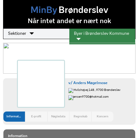
MinBy
Brønderslev
Når intet andet er nært nok
Sektioner
Byer i Brønderslev Kommune
v/ Anders Møgelmose
Hvilshøjvej 148 , 9700 Brønderslev
jensen9700@hotmail.com
Information
E-profil
Nøgledata
Regnskab
Koncern
Information