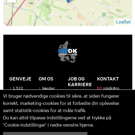
Leaflet
GENVEJE
OM OS
JOB OG
KONTAKT
KARRIERE
1.522
Værdier
mbdk@m
medier
bdk.dk
Bliv en del
Historen
Vi bruger nødvendige cookies til sikre, at siden fungerer
af MBDK
Produkter
bag
korrekt, marketing-cookies for at forbedre din oplevelse
MBDK
Vores
Kontakt
team
os
Hvad gør
samt statistik-cookies for at måle trafik.
os unikke
Praktik
Du kan altid tilpasse indstillingerne ved at trykke på
og
'Cookie-indstillinger' i nedre venstre hjørne.
udvikling