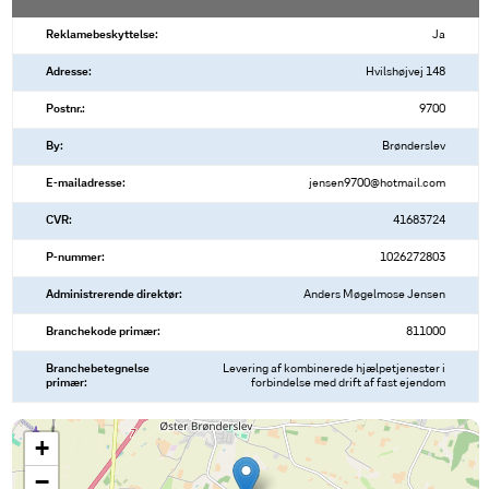
Reklamebeskyttelse:
Ja
Adresse:
Hvilshøjvej 148
Postnr.:
9700
By:
Brønderslev
E-mailadresse:
jensen9700@hotmail.com
CVR:
41683724
P-nummer:
1026272803
Administrerende direktør:
Anders Møgelmose Jensen
Branchekode primær:
811000
Branchebetegnelse
Levering af kombinerede hjælpetjenester i
primær:
forbindelse med drift af fast ejendom
+
−