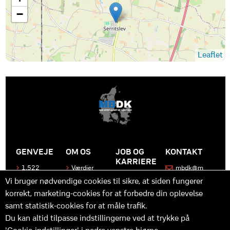
−
Leaflet
GENVEJE
OM OS
JOB OG
KONTAKT
KARRIERE
1.522
Værdier
mbdk@m
medier
bdk.dk
Bliv en del
Historen
Vi bruger nødvendige cookies til sikre, at siden fungerer
af MBDK
Produkter
bag
korrekt, marketing-cookies for at forbedre din oplevelse
MBDK
Vores
Kontakt
team
os
Hvad gør
samt statistik-cookies for at måle trafik.
os unikke
Praktik
Du kan altid tilpasse indstillingerne ved at trykke på
og