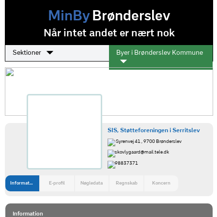
MinBy
Brønderslev
Når intet andet er nært nok
Sektioner
Byer i Brønderslev Kommune
SIS, Støtteforeningen i Serritslev
Syrenvej 41 , 9700 Brønderslev
skovlygaard@mail.tele.dk
98837371
Information
E-profil
Nøgledata
Regnskab
Koncern
Information