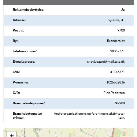
Reklamebeskyttelse:
Ja
Adresse:
Syrenvej 41
Postnr.:
9700
By:
Brønderslev
Telefonnummer:
98837371
E-mailadresse:
skovlygaard@mail.tele.dk
CVR:
41143371
P-nummer:
1025532836
C/O:
Finn Pedersen
Branchekode primær:
949900
Branchebetegnelse
Andre organisationers og foreningers aktiviteter
primær:
i.a.n.
+