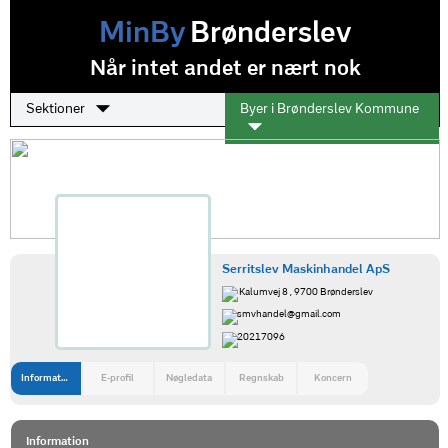
MinBy
Brønderslev
Når intet andet er nært nok
Sektioner
Byer i Brønderslev Kommune
Serritslev Maskinhandel ApS
Kalumvej 8 , 9700 Brønderslev
smvhandel@gmail.com
20217096
Information
E-profil
Nøgledata
Regnskab
Koncern
Information