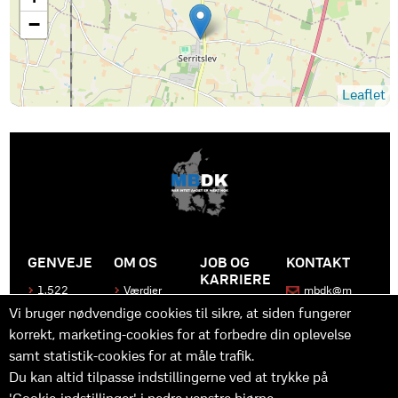
−
Leaflet
GENVEJE
OM OS
JOB OG
KONTAKT
KARRIERE
1.522
Værdier
mbdk@m
medier
bdk.dk
Bliv en del
Historen
Vi bruger nødvendige cookies til sikre, at siden fungerer
af MBDK
Produkter
bag
korrekt, marketing-cookies for at forbedre din oplevelse
MBDK
Vores
Kontakt
team
os
Hvad gør
samt statistik-cookies for at måle trafik.
os unikke
Praktik
Du kan altid tilpasse indstillingerne ved at trykke på
og