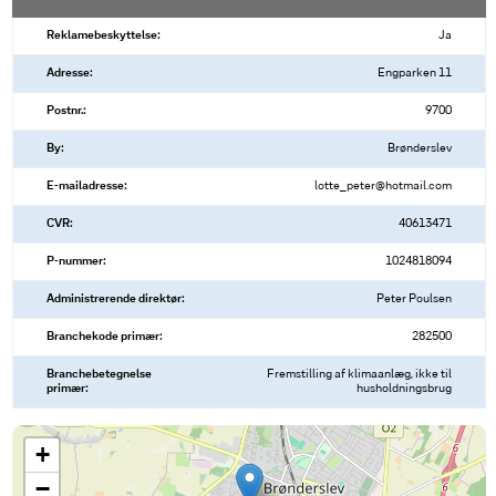
Reklamebeskyttelse:
Ja
Adresse:
Engparken 11
Postnr.:
9700
By:
Brønderslev
E-mailadresse:
lotte_peter@hotmail.com
CVR:
40613471
P-nummer:
1024818094
Administrerende direktør:
Peter Poulsen
Branchekode primær:
282500
Branchebetegnelse
Fremstilling af klimaanlæg, ikke til
primær:
husholdningsbrug
+
−