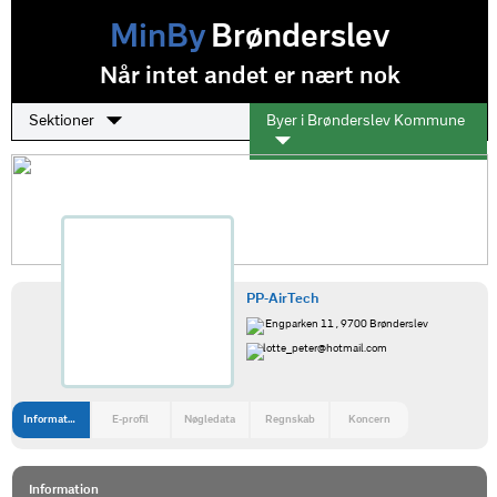
MinBy
Brønderslev
Når intet andet er nært nok
Sektioner
Byer i Brønderslev Kommune
PP-AirTech
Engparken 11 , 9700 Brønderslev
lotte_peter@hotmail.com
Information
E-profil
Nøgledata
Regnskab
Koncern
Information