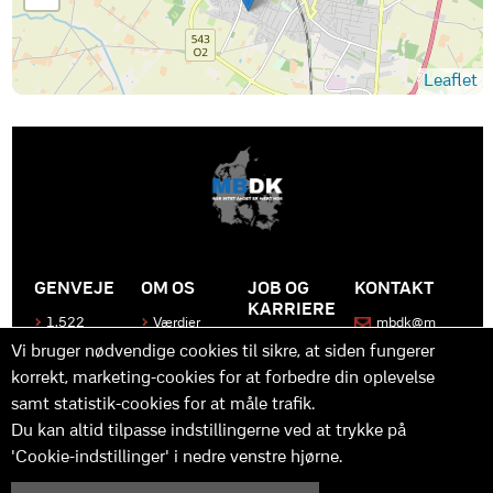
Leaflet
GENVEJE
OM OS
JOB OG
KONTAKT
KARRIERE
1.522
Værdier
mbdk@m
medier
bdk.dk
Bliv en del
Historen
Vi bruger nødvendige cookies til sikre, at siden fungerer
af MBDK
Produkter
bag
korrekt, marketing-cookies for at forbedre din oplevelse
MBDK
Vores
Kontakt
team
os
Hvad gør
samt statistik-cookies for at måle trafik.
os unikke
Praktik
Du kan altid tilpasse indstillingerne ved at trykke på
og
'Cookie-indstillinger' i nedre venstre hjørne.
udvikling