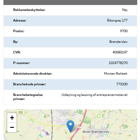
Reklamebeskyttelse:
Nej
Adresse:
Ålborgvej 177
Postnr.:
9700
By:
Brønderslev
CVR:
40580247
P-nummer:
1024778270
Administrerende direktør:
Morten Rahbek
Branchekode primær:
773200
Branchebetegnelse
Udlejning og leasing af entreprenørmateriel
primær:
+
−