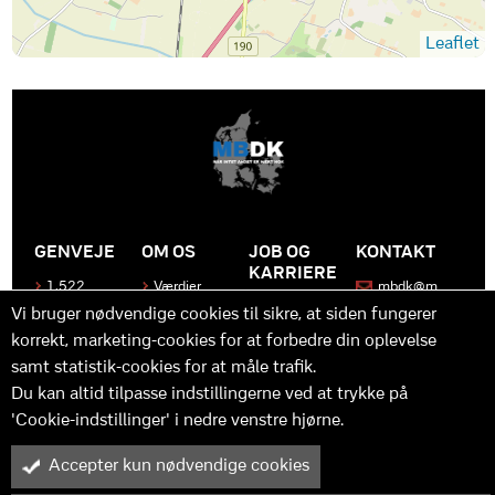
Leaflet
GENVEJE
OM OS
JOB OG
KONTAKT
KARRIERE
1.522
Værdier
mbdk@m
medier
bdk.dk
Bliv en del
Historen
Vi bruger nødvendige cookies til sikre, at siden fungerer
af MBDK
Produkter
bag
korrekt, marketing-cookies for at forbedre din oplevelse
MBDK
Vores
Kontakt
team
samt statistik-cookies for at måle trafik.
os
Hvad gør
os unikke
Praktik
Du kan altid tilpasse indstillingerne ved at trykke på
og
'Cookie-indstillinger' i nedre venstre hjørne.
udvikling
Accepter kun nødvendige cookies
M
B
in
y™ er driftet af MBDK ApS – under MBDK Holding ApS. Tilmeldt