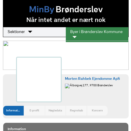
MinBy
Brønderslev
Når intet andet er nært nok
Sektioner
Byer i Brønderslev Kommune
Morten Rahbek Ejendomme ApS
Ålborgvej 177 , 9700 Brønderslev
Information
E-profil
Nøgledata
Regnskab
Koncern
Information