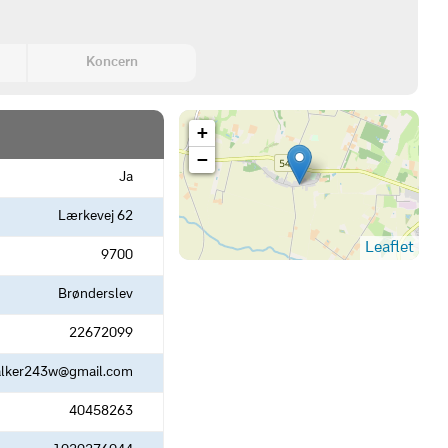
Koncern
+
−
Ja
Lærkevej 62
Leaflet
9700
Brønderslev
22672099
lker243w@gmail.com
40458263