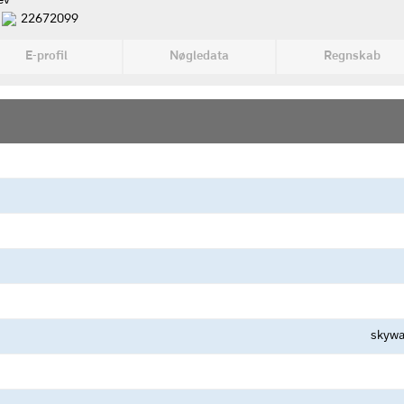
ev
22672099
E-profil
Nøgledata
Regnskab
skywa