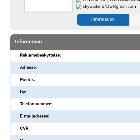
Lærkevej 62 , 9700 Brøndersl
skywalker243w@gmail.com
Information
Information
Reklamebeskyttelse:
Adresse:
Postnr.:
By:
Telefonnummer:
E-mailadresse:
CVR: