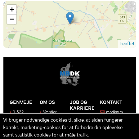
+
−
Leaflet
GENVEJE
OM OS
JOB OG
KONTAKT
KARRIERE
1.522
Værdier
mbdk@m
medier
bdk.dk
Bliv en del
Historen
Vi bruger nødvendige cookies til sikre, at siden fungerer
af MBDK
Produkter
bag
korrekt, marketing-cookies for at forbedre din oplevelse
MBDK
Vores
Kontakt
team
os
Hvad gør
samt statistik-cookies for at måle trafik.