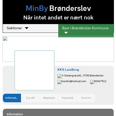
MinBy
Brønderslev
Når intet andet er nært nok
Sektioner
Byer i Brønderslev Kommune
KKS Landbrug
V Starengvej 441 , 9700 Brønderslev
kris441@hotmail.com
30367512
Information
E-profil
Nøgledata
Regnskab
Koncern
Information