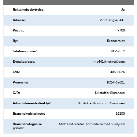
Reklamebeskyttelse:
Ja
Adresse:
V Starengvej 441
Postnr.:
9700
By:
Brønderslev
Telefonnummer:
30367512
E-mailadresse:
kris441@hotmail.com
CVR:
40302026
P-nummer:
1024462621
C/O:
Kristoffer Simonsen
Administrerende direktør:
Kristoffer Konstantin Simonsen
Branchekode primær:
16200
Branchebetegnelse
Støtteaktiviteter i forbindelse med husdyravl
primær: