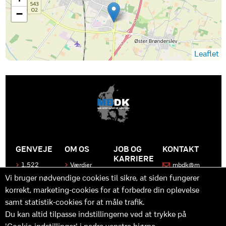
−
Leaflet
GENVEJE
OM OS
JOB OG
KONTAKT
KARRIERE
1.522
Værdier
mbdk@m
medier
bdk.dk
Bliv en del
Historen
Vi bruger nødvendige cookies til sikre, at siden fungerer
af MBDK
Produkter
bag
korrekt, marketing-cookies for at forbedre din oplevelse
MBDK
Vores
Kontakt
team
os
Hvad gør
samt statistik-cookies for at måle trafik.
os unikke
Praktik
Du kan altid tilpasse indstillingerne ved at trykke på
og