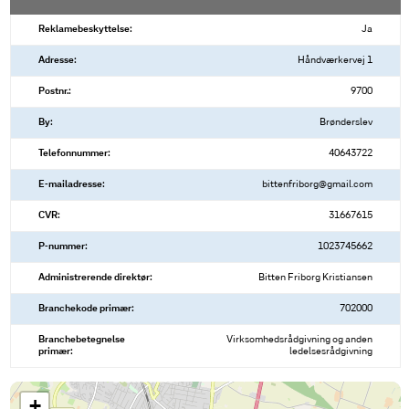
Reklamebeskyttelse:
Ja
Adresse:
Håndværkervej 1
Postnr.:
9700
By:
Brønderslev
Telefonnummer:
40643722
E-mailadresse:
bittenfriborg@gmail.com
CVR:
31667615
P-nummer:
1023745662
Administrerende direktør:
Bitten Friborg Kristiansen
Branchekode primær:
702000
Branchebetegnelse
Virksomhedsrådgivning og anden
primær:
ledelsesrådgivning
+