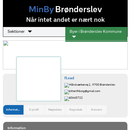
MinBy
Brønderslev
Når intet andet er nært nok
Sektioner
Byer i Brønderslev Kommune
fLead
Håndværkervej 1 , 9700 Brønderslev
bittenfriborg@gmail.com
40643722
Information
E-profil
Nøgledata
Regnskab
Koncern
Information