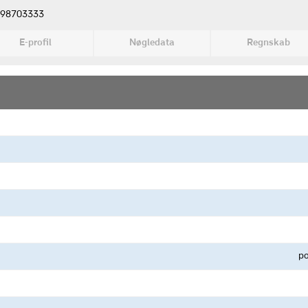
98703333
E-profil
Nøgledata
Regnskab
po