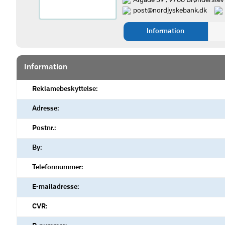
Algade 39 , 9700 Brønderslev
post@nordjyskebank.dk
Information
Information
Reklamebeskyttelse:
Adresse:
Postnr.:
By:
Telefonnummer:
E-mailadresse:
CVR: