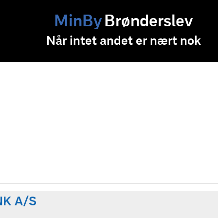
MinBy
Brønderslev
Når intet andet er nært nok
K A/S