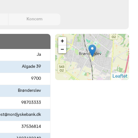
Koncern
+
−
Ja
Algade 39
Leaflet
9700
Brønderslev
98703333
st@nordjyskebank.dk
37536814