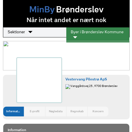
MinBy
Brønderslev
Når intet andet er nært nok
Sektioner
Byer i Brønderslev Kommune
Vestervang Pilestrø ApS
Vanggårdsvej 25 , 9700 Brønderslev
Information
E-profil
Nøgledata
Regnskab
Koncern
Information