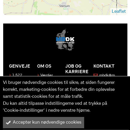
Leaflet
GENVEJE
OM OS
JOB OG
KONTAKT
KARRIERE
1.522
Værdier
mbdk@m
medier
bdk.dk
Bliv en del
Historen
Vi bruger nødvendige cookies til sikre, at siden fungerer
af MBDK
Produkter
bag
korrekt, marketing-cookies for at forbedre din oplevelse
MBDK
Vores
Kontakt
team
samt statistik-cookies for at måle trafik.
os
Hvad gør
os unikke
Praktik
Du kan altid tilpasse indstillingerne ved at trykke på
og
'Cookie-indstillinger' i nedre venstre hjørne.
udvikling
Accepter kun nødvendige cookies
M
B
in
y™ er driftet af MBDK ApS – under MBDK Holding ApS. Tilmeldt