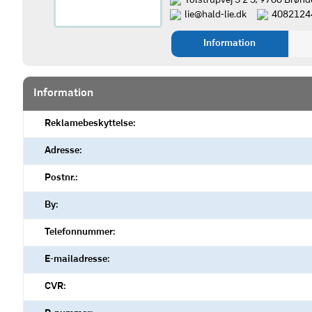
Tolstrupvej 5 2 5, 9700 Brønd
lie@hald-lie.dk
4082124
Information
Information
Reklamebeskyttelse:
Adresse:
Postnr.:
By:
Telefonnummer:
E-mailadresse:
CVR: