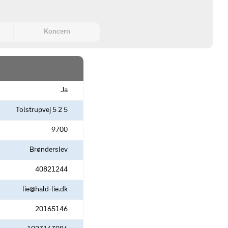
Koncern
Ja
Tolstrupvej 5 2 5
9700
Brønderslev
40821244
lie@hald-lie.dk
20165146