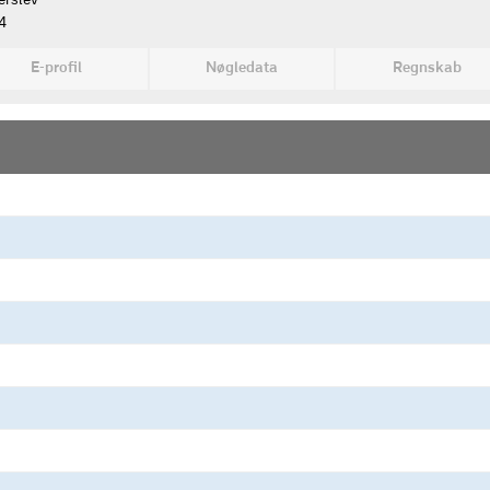
erslev
4
E-profil
Nøgledata
Regnskab