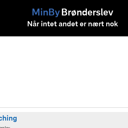
MinBy
Brønderslev
Når intet andet er nært nok
ching