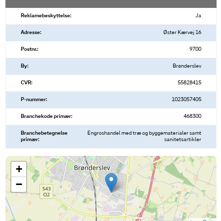
Reklamebeskyttelse:
Ja
Adresse:
Øster Kærvej 16
Postnr.:
9700
By:
Brønderslev
CVR:
55828415
P-nummer:
1023057405
Branchekode primær:
468300
Branchebetegnelse
Engroshandel med træ og byggematerialer samt
primær:
sanitetsartikler
+
−