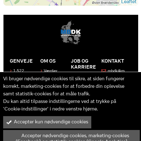
Leaflet
GENVEJE
OM OS
JOB OG
KONTAKT
KARRIERE
1.522
Værdier
mbdk@m
medier
bdk.dk
Bliv en del
Historen
Vi bruger nødvendige cookies til sikre, at siden fungerer
af MBDK
Produkter
bag
korrekt, marketing-cookies for at forbedre din oplevelse
MBDK
Vores
Kontakt
team
samt statistik-cookies for at måle trafik.
os
Hvad gør
os unikke
Praktik
Du kan altid tilpasse indstillingerne ved at trykke på
og
'Cookie-indstillinger' i nedre venstre hjørne.
udvikling
Accepter kun nødvendige cookies
M
B
in
y™ er driftet af MBDK ApS – under MBDK Holding ApS. Tilmeldt
pressenævnet siden 25. maj 2011. Copyright © 2025 - MBDK ApS
Accepter nødvendige cookies, marketing-cookies