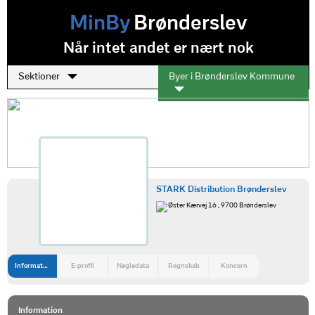
MinBy
Brønderslev
Når intet andet er nært nok
Sektioner
Byer i Brønderslev Kommune
STARK Distribution Brønderslev
Øster Kærvej 16 , 9700 Brønderslev
Information
E-profil
Nøgledata
Regnskab
Koncern
Information