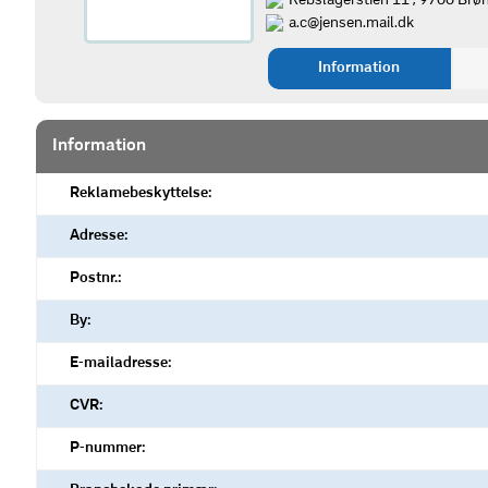
Rebslagerstien 11 , 9700 Brø
a.c@jensen.mail.dk
Information
Information
Reklamebeskyttelse:
Adresse:
Postnr.:
By:
E-mailadresse:
CVR:
P-nummer: