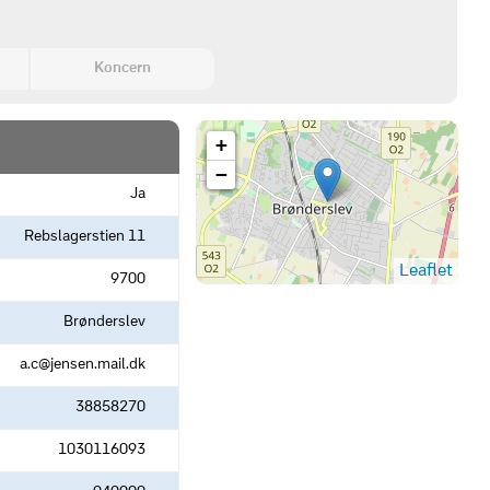
Koncern
+
−
Ja
Rebslagerstien 11
Leaflet
9700
Brønderslev
a.c@jensen.mail.dk
38858270
1030116093