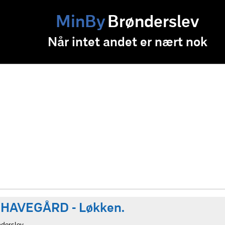
MinBy
Brønderslev
Når intet andet er nært nok
HAVEGÅRD - Løkken.