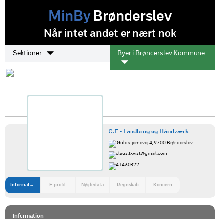
MinBy
Brønderslev
Når intet andet er nært nok
Sektioner
Byer i Brønderslev Kommune
C.F - Landbrug og Håndværk
Guldstjernevej 4, 9700 Brønderslev
claus.f.kvist@gmail.com
41430822
Information
E-profil
Nøgledata
Regnskab
Koncern
Information