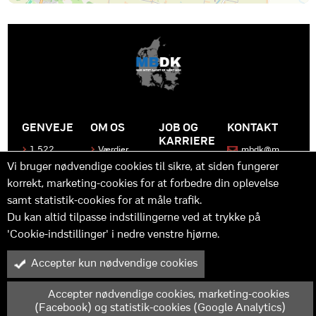
GENVEJE
OM OS
JOB OG
KONTAKT
KARRIERE
1.522
Værdier
mbdk@m
medier
bdk.dk
Bliv en del
Historen
Vi bruger nødvendige cookies til sikre, at siden fungerer
af MBDK
Produkter
bag
korrekt, marketing-cookies for at forbedre din oplevelse
MBDK
Vores
Kontakt
samt statistik-cookies for at måle trafik.
team
os
Hvad gør
os unikke
Praktik
Du kan altid tilpasse indstillingerne ved at trykke på
og
'Cookie-indstillinger' i nedre venstre hjørne.
udvikling
Accepter kun nødvendige cookies
M
B
in
y™ er driftet af MBDK ApS – under MBDK Holding ApS. Tilmeldt
pressenævnet siden 25. maj 2011. Copyright © 2025 - MBDK ApS
Accepter nødvendige cookies, marketing-cookies
(Facebook) og statistik-cookies (Google Analytics)
Cookie-indstillinger
Scroll op til toppen