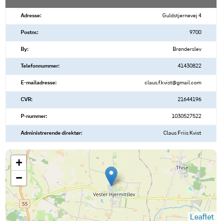
Adresse:
Guldstjernevej 4
Postnr.:
9700
By:
Brønderslev
Telefonnummer:
41430822
E-mailadresse:
claus.f.kvist@gmail.com
CVR:
21644196
P-nummer:
1030527522
Administrerende direktør:
Claus Friis Kvist
+
−
Leaflet