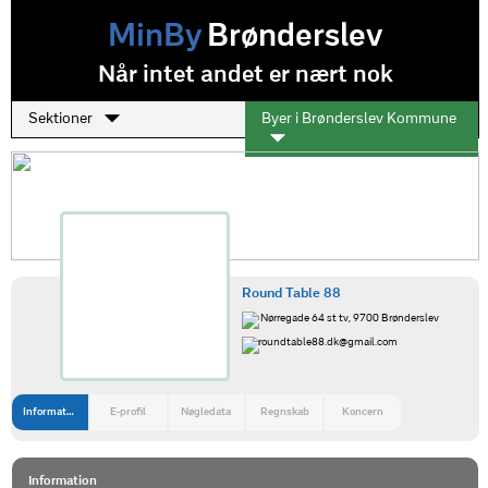
MinBy
Brønderslev
Når intet andet er nært nok
Sektioner
Byer i Brønderslev Kommune
Round Table 88
Nørregade 64 st tv, 9700 Brønderslev
roundtable88.dk@gmail.com
Information
E-profil
Nøgledata
Regnskab
Koncern
Information