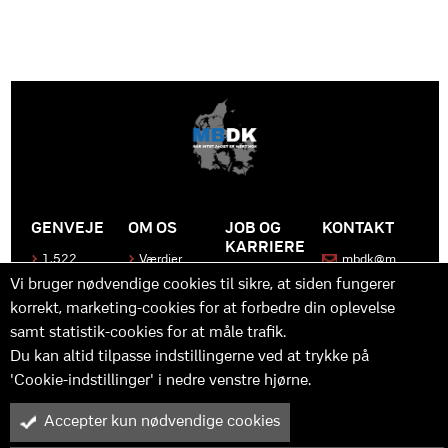
GENVEJE
OM OS
JOB OG
KONTAKT
KARRIERE
1.522
Værdier
mbdk@m
medier
bdk.dk
Bliv en del
Historen
Vi bruger nødvendige cookies til sikre, at siden fungerer
af MBDK
Produkter
bag
korrekt, marketing-cookies for at forbedre din oplevelse
MBDK
Vores
Kontakt
team
samt statistik-cookies for at måle trafik.
os
Hvad gør
os unikke
Praktik
Du kan altid tilpasse indstillingerne ved at trykke på
og
'Cookie-indstillinger' i nedre venstre hjørne.
udvikling
Accepter kun nødvendige cookies
M
B
in
y™ er driftet af MBDK ApS – under MBDK Holding ApS. Tilmeldt