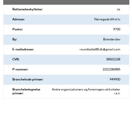
Reklamebeskyttelse:
Ja
Adresse:
Nørregade 64 st tv
Postnr.:
9700
By:
Brønderslev
E-mailadresse:
roundtable88.dk@gmail.com
CVR:
38502158
P-nummer:
1022286885
Branchekode primær:
949900
Branchebetegnelse
Andre organisationers og foreningers aktiviteter
primær:
i.a.n.