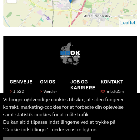
Leaflet
GENVEJE
OM OS
JOB OG
KONTAKT
KARRIERE
1.522
Værdier
mbdk@m
medier
bdk.dk
Bliv en del
Historen
Vi bruger nødvendige cookies til sikre, at siden fungerer
af MBDK
Produkter
bag
korrekt, marketing-cookies for at forbedre din oplevelse
MBDK
Vores
Kontakt
team
os
Hvad gør
samt statistik-cookies for at måle trafik.
os unikke
Praktik
Du kan altid tilpasse indstillingerne ved at trykke på
og
'Cookie-indstillinger' i nedre venstre hjørne.
udvikling