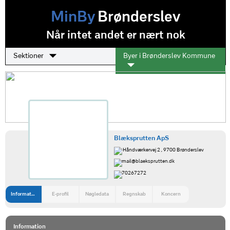
MinBy
Brønderslev
Når intet andet er nært nok
Sektioner
Byer i Brønderslev Kommune
Blæksprutten ApS
Håndværkervej 2 , 9700 Brønderslev
mail@blaeksprutten.dk
70267272
Information
E-profil
Nøgledata
Regnskab
Koncern
Information