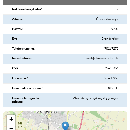
Reklamebeskyttelse:
Ja
Adresse:
Håndværkervej 2
Postnr.:
9700
By:
Brønderslev
Telefonnummer:
70267272
E-mailadresse:
mail@blaeksprutten.dk
CVR:
35405356
P-nummer:
1021400935
Branchekode primær:
812100
Branchebetegnelse
Almindelig rengøring i bygninger
primær:
+
−