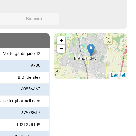
Koncern
+
−
Vestergårdsgade 42
9700
Leaflet
Brønderslev
60836463
iekjeller@hotmail.com
37578517
1021298189