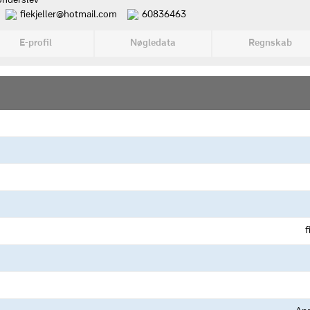
ønderslev
fiekjeller@hotmail.com
60836463
E-profil
Nøgledata
Regnskab
f