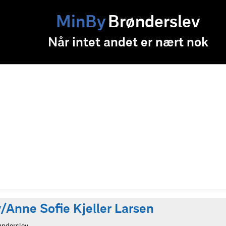
MinBy
Brønderslev
Når intet andet er nært nok
/Anne Sofie Kjeller Larsen