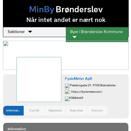
MinBy
Brønderslev
Når intet andet er nært nok
Sektioner
Byer i Brønderslev Kommune
FysioMeter ApS
Fredensgade 19 , 9700 Brønderslev
https://fysiometer.com/
93886649
Information
E-profil
Nøgledata
Regnskab
Koncern
Information