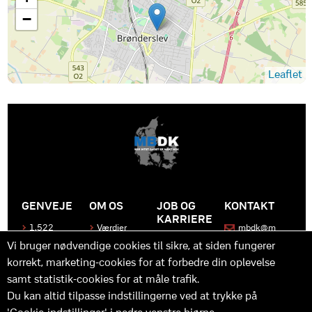
−
Leaflet
GENVEJE
OM OS
JOB OG
KONTAKT
KARRIERE
1.522
Værdier
mbdk@m
medier
bdk.dk
Bliv en del
Historen
Vi bruger nødvendige cookies til sikre, at siden fungerer
af MBDK
Produkter
bag
korrekt, marketing-cookies for at forbedre din oplevelse
MBDK
Vores
Kontakt
team
os
Hvad gør
samt statistik-cookies for at måle trafik.
os unikke
Praktik
Du kan altid tilpasse indstillingerne ved at trykke på
og