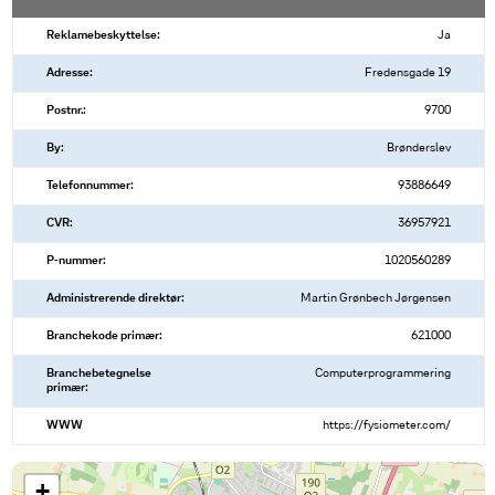
Reklamebeskyttelse:
Ja
Adresse:
Fredensgade 19
Postnr.:
9700
By:
Brønderslev
Telefonnummer:
93886649
CVR:
36957921
P-nummer:
1020560289
Administrerende direktør:
Martin Grønbech Jørgensen
Branchekode primær:
621000
Branchebetegnelse
Computerprogrammering
primær:
WWW
https://fysiometer.com/
+