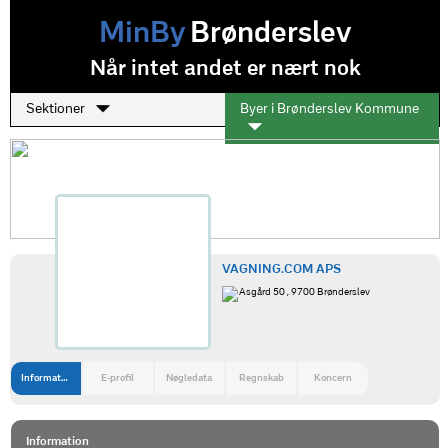
MinBy
Brønderslev
Når intet andet er nært nok
Sektioner
Byer i Brønderslev Kommune
VAGNING.COM APS
Asgård 50 , 9700 Brønderslev
Information
E-profil
Nøgledata
Regnskab
Koncern
Information