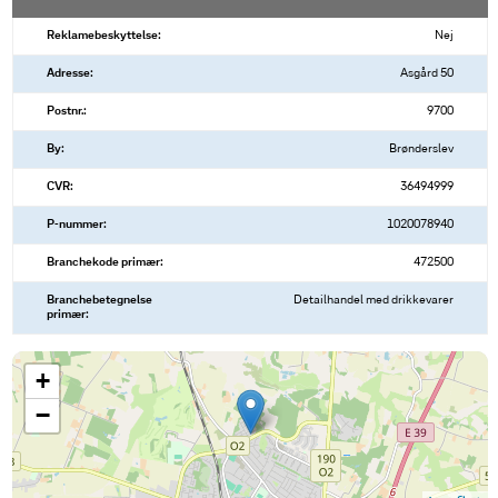
Reklamebeskyttelse:
Nej
Adresse:
Asgård 50
Postnr.:
9700
By:
Brønderslev
CVR:
36494999
P-nummer:
1020078940
Branchekode primær:
472500
Branchebetegnelse
Detailhandel med drikkevarer
primær:
+
−