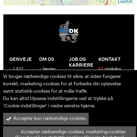
Leaflet
GENVEJE
OM OS
JOB OG
KONTAKT
KARRIERE
1.522
Værdier
mbdk@m
medier
bdk.dk
Bliv en del
Historen
Vi bruger nødvendige cookies til sikre, at siden fungerer
af MBDK
Produkter
bag
korrekt, marketing-cookies for at forbedre din oplevelse
MBDK
Vores
Kontakt
team
samt statistik-cookies for at måle trafik.
os
Hvad gør
os unikke
Praktik
Du kan altid tilpasse indstillingerne ved at trykke på
og
'Cookie-indstillinger' i nedre venstre hjørne.
udvikling
Accepter kun nødvendige cookies
M
B
in
y™ er driftet af MBDK ApS – under MBDK Holding ApS. Tilmeldt
pressenævnet siden 25. maj 2011. Copyright © 2025 - MBDK ApS
Accepter nødvendige cookies, marketing-cookies