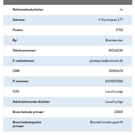
Reklamebeskyttelse:
Ja
Adresse:
V Starengvej 177
Postnr.:
9700
By:
Brønderslev
Telefonnummer:
30318150
E-mailadresse:
gladegrise@outlook.dk
CVR:
35950478
P-nummer:
1019503360
C/O:
Laust Lyngø
Administrerende direktør:
Laust Lyngø
Branchekode primær:
15000
Branchebetegnelse
Blandet landbrugsdrift
primær: