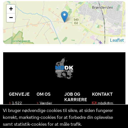
+
−
Leaflet
GENVEJE
OM OS
JOB OG
KONTAKT
KARRIERE
1.522
Værdier
mbdk@m
medier
bdk.dk
Bliv en del
Historen
Vi bruger nødvendige cookies til sikre, at siden fungerer
af MBDK
Produkter
bag
korrekt, marketing-cookies for at forbedre din oplevelse
MBDK
Vores
Kontakt
team
os
Hvad gør
samt statistik-cookies for at måle trafik.