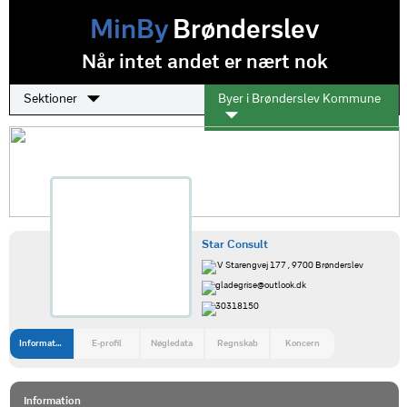
MinBy
Brønderslev
Når intet andet er nært nok
Sektioner
Byer i Brønderslev Kommune
Star Consult
V Starengvej 177 , 9700 Brønderslev
gladegrise@outlook.dk
30318150
Information
E-profil
Nøgledata
Regnskab
Koncern
Information