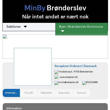
MinBy
Brønderslev
Når intet andet er nært nok
Sektioner
Byer i Brønderslev Kommune
Serapions-Ordenen i Danmark
Vivaldisvej 4 , 9700 Brønderslev
www.serapion.dk
st.sm@serapion.dk
81521888
Information
E-profil
Nøgledata
Regnskab
Koncern
Information