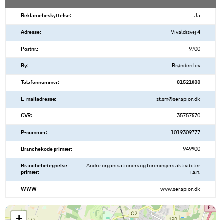
Reklamebeskyttelse:
Ja
Adresse:
Vivaldisvej 4
Postnr.:
9700
By:
Brønderslev
Telefonnummer:
81521888
E-mailadresse:
st.sm@serapion.dk
CVR:
35757570
P-nummer:
1019309777
Branchekode primær:
949900
Branchebetegnelse
Andre organisationers og foreningers aktiviteter
primær:
i.a.n.
WWW
www.serapion.dk
+