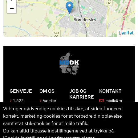
−
Leaflet
GENVEJE
OM OS
JOB OG
KONTAKT
KARRIERE
1.522
Værdier
mbdk@m
medier
bdk.dk
Bliv en del
Historen
Vi bruger nødvendige cookies til sikre, at siden fungerer
af MBDK
Produkter
bag
korrekt, marketing-cookies for at forbedre din oplevelse
MBDK
Vores
Kontakt
team
os
Hvad gør
samt statistik-cookies for at måle trafik.
os unikke
Praktik
Du kan altid tilpasse indstillingerne ved at trykke på
og