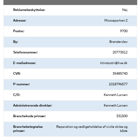
Reklamebeskyttelse:
Nej
Adresse:
Mossøparken 2
Postnr.:
9700
By:
Brønderslev
Telefonnummer:
20773512
E-mailadresse:
ktindustri@live.dk
CVR:
35485740
P-nummer:
1018796577
C/O:
Kenneth Larsen
Administrerende direktør:
Kenneth Larsen
Branchekode primær:
331500
Branchebetegnelse
Reparation og vedligeholdelse af civile skibe og
primær:
både