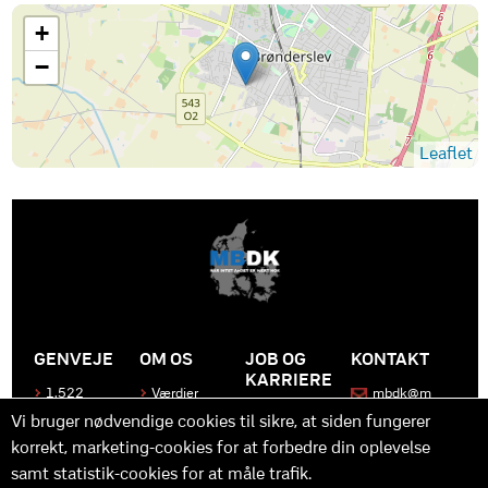
+
−
Leaflet
GENVEJE
OM OS
JOB OG
KONTAKT
KARRIERE
1.522
Værdier
mbdk@m
medier
bdk.dk
Bliv en del
Historen
Vi bruger nødvendige cookies til sikre, at siden fungerer
af MBDK
Produkter
bag
korrekt, marketing-cookies for at forbedre din oplevelse
MBDK
Vores
Kontakt
team
os
Hvad gør
samt statistik-cookies for at måle trafik.