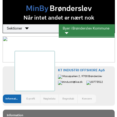
MinBy
Brønderslev
Når intet andet er nært nok
Sektioner
Byer i Brønderslev Kommune
KT INDUSTRI OFFSHORE ApS
Mossøparken 2 , 9700 Brønderslev
ktindustri@live.dk
20773512
Information
E-profil
Nøgledata
Regnskab
Koncern
Information