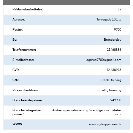
Reklamebeskyttelse:
Ja
Adresse:
Torvegade 10 1 tv
Postnr.:
9700
By:
Brønderslev
Telefonnummer:
21468886
E-mailadresse:
agdrup9700@gmail.com
CVR:
34438978
C/O:
Frank Dolberg
Virksomhedsform
Frivillig forening
Branchekode primær:
949900
Branchebetegnelse
Andre organisationers og foreningers aktiviteter
primær:
i.a.n.
WWW
www.agdrupparken.dk