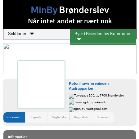
MinBy
Brønderslev
Når intet andet er nært nok
Sektioner
Byer i Brønderslev Kommune
Kolonihaveforeningen
Agdrupparken
Torvegade 10 1 tv, 9700 Brønderslev
www.agdrupparken.dk
agdrup9700@gmail.com
21468886
Information
E-profil
Nøgledata
Regnskab
Koncern
Information