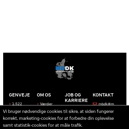
GENVEJE
OM OS
JOB OG
KONTAKT
KARRIERE
1.522
Værdier
mbdk@m
medier
bdk.dk
Bliv en del
Historen
Vi bruger nødvendige cookies til sikre, at siden fungerer
af MBDK
Produkter
bag
korrekt, marketing-cookies for at forbedre din oplevelse
MBDK
Vores
Kontakt
team
os
Hvad gør
samt statistik-cookies for at måle trafik.