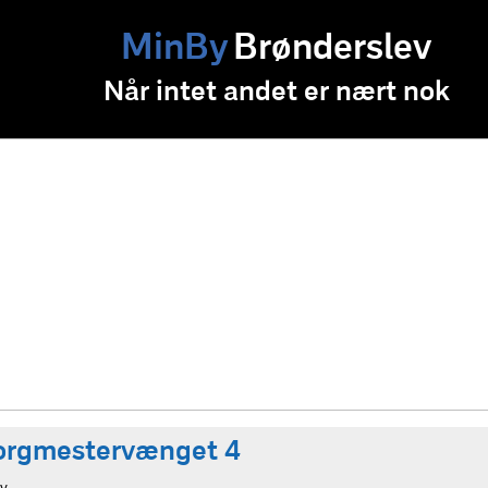
MinBy
Brønderslev
Når intet andet er nært nok
Borgmestervænget 4