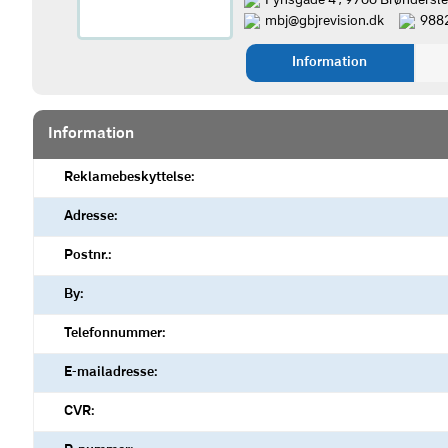
Fynsgade 4 , 9700 Brøndersl
mbj@gbjrevision.dk
988
Information
Information
Reklamebeskyttelse:
Adresse:
Postnr.:
By:
Telefonnummer:
E-mailadresse:
CVR: