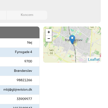
Koncern
+
−
Nej
Fynsgade 4
Leaflet
9700
Brønderslev
98821266
mbj@gbjrevision.dk
33909977