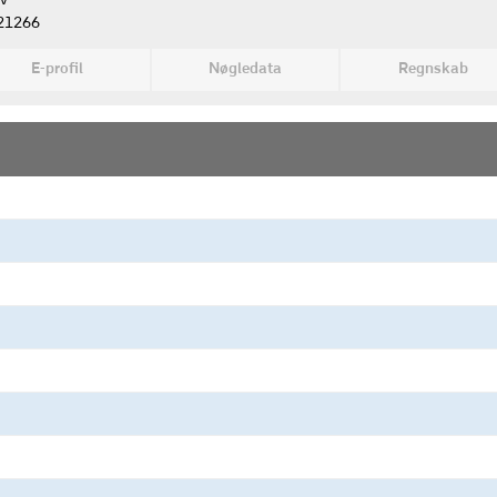
ev
21266
E-profil
Nøgledata
Regnskab