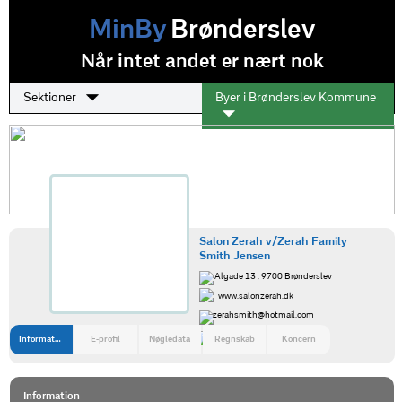
MinBy
Brønderslev
Når intet andet er nært nok
Sektioner
Byer i Brønderslev Kommune
Salon Zerah v/Zerah Family
Smith Jensen
Algade 13 , 9700 Brønderslev
www.salonzerah.dk
zerahsmith@hotmail.com
88133499
Information
E-profil
Nøgledata
Regnskab
Koncern
Information