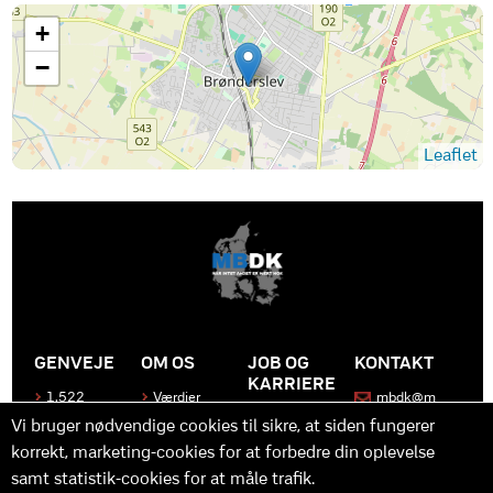
+
−
Leaflet
GENVEJE
OM OS
JOB OG
KONTAKT
KARRIERE
1.522
Værdier
mbdk@m
medier
bdk.dk
Bliv en del
Historen
Vi bruger nødvendige cookies til sikre, at siden fungerer
af MBDK
Produkter
bag
korrekt, marketing-cookies for at forbedre din oplevelse
MBDK
Vores
Kontakt
team
os
Hvad gør
samt statistik-cookies for at måle trafik.