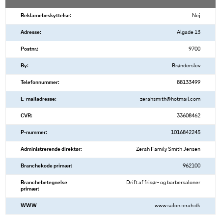
Reklamebeskyttelse:
Nej
Adresse:
Algade 13
Postnr.:
9700
By:
Brønderslev
Telefonnummer:
88133499
E-mailadresse:
zerahsmith@hotmail.com
CVR:
33608462
P-nummer:
1016842245
Administrerende direktør:
Zerah Family Smith Jensen
Branchekode primær:
962100
Branchebetegnelse
Drift af frisør- og barbersaloner
primær:
WWW
www.salonzerah.dk