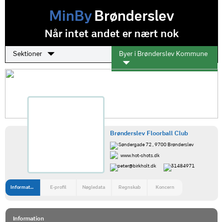
MinBy
Brønderslev
Når intet andet er nært nok
Sektioner
Byer i Brønderslev Kommune
Brønderslev Floorball Club
Søndergade 72 , 9700 Brønderslev
www.hot-shots.dk
peter@birkholt.dk
31484971
Information
E-profil
Nøgledata
Regnskab
Koncern
Information