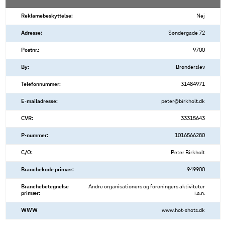
Reklamebeskyttelse:
Nej
Adresse:
Søndergade 72
Postnr.:
9700
By:
Brønderslev
Telefonnummer:
31484971
E-mailadresse:
peter@birkholt.dk
CVR:
33315643
P-nummer:
1016566280
C/O:
Peter Birkholt
Branchekode primær:
949900
Branchebetegnelse
Andre organisationers og foreningers aktiviteter
primær:
i.a.n.
WWW
www.hot-shots.dk