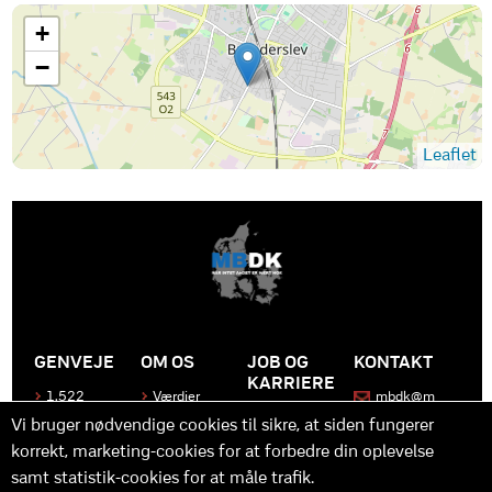
+
−
Leaflet
GENVEJE
OM OS
JOB OG
KONTAKT
KARRIERE
1.522
Værdier
mbdk@m
medier
bdk.dk
Bliv en del
Historen
Vi bruger nødvendige cookies til sikre, at siden fungerer
af MBDK
Produkter
bag
korrekt, marketing-cookies for at forbedre din oplevelse
MBDK
Vores
Kontakt
team
os
Hvad gør
samt statistik-cookies for at måle trafik.