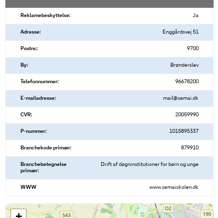
Reklamebeskyttelse:
Ja
Adresse:
Enggårdsvej 51
Postnr.:
9700
By:
Brønderslev
Telefonnummer:
96678200
E-mailadresse:
mail@semai.dk
CVR:
20059990
P-nummer:
1015895337
Branchekode primær:
879910
Branchebetegnelse
Drift af døgninstitutioner for børn og unge
primær:
WWW
www.semaiskolen.dk
+