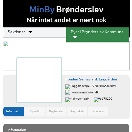
MinBy
Brønderslev
Når intet andet er nært nok
Sektioner
Byer i Brønderslev Kommune
Fonden Semai, afd. Enggården
Enggårdsvej 51 , 9700 Brønderslev
www.semaiskolen.dk
mail@semai.dk
96678200
Information
E-profil
Nøgledata
Regnskab
Koncern
Information