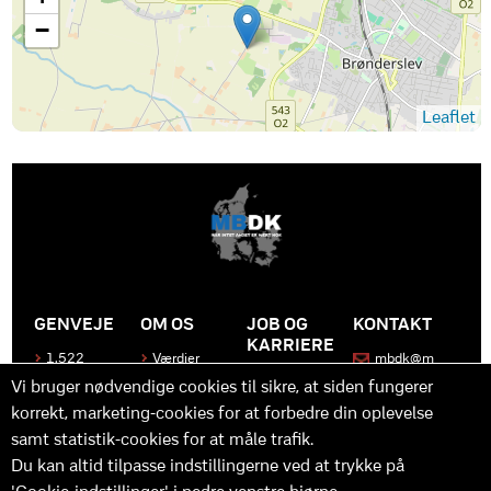
−
Leaflet
GENVEJE
OM OS
JOB OG
KONTAKT
KARRIERE
1.522
Værdier
mbdk@m
medier
bdk.dk
Bliv en del
Historen
Vi bruger nødvendige cookies til sikre, at siden fungerer
af MBDK
Produkter
bag
korrekt, marketing-cookies for at forbedre din oplevelse
MBDK
Vores
Kontakt
team
os
Hvad gør
samt statistik-cookies for at måle trafik.
os unikke
Praktik
Du kan altid tilpasse indstillingerne ved at trykke på
og