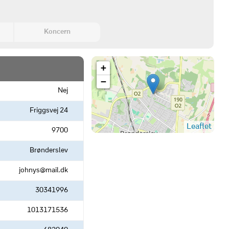
Koncern
+
−
Nej
Friggsvej 24
Leaflet
9700
Brønderslev
johnys@mail.dk
30341996
1013171536