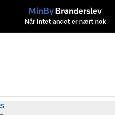
MinBy
Brønderslev
Når intet andet er nært nok
/S