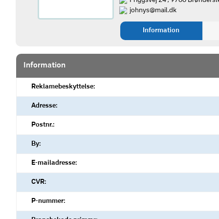
Friggsvej 24 , 9700 Brøndersl
johnys@mail.dk
Information
Information
Reklamebeskyttelse:
Adresse:
Postnr.:
By:
E-mailadresse:
CVR:
P-nummer: