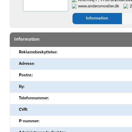
Ahornvej 7 , 9700 Brøndersle
www.andersmoeller.dk
2
Information
Information
Reklamebeskyttelse:
Adresse:
Postnr.:
By:
Telefonnummer:
CVR:
P-nummer: