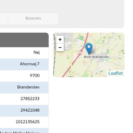
Koncern
+
−
Nej
Ahornvej 7
Leaflet
9700
Brønderslev
27852233
29421048
1012135625