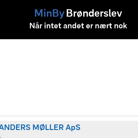
MinBy
Brønderslev
Når intet andet er nært nok
ANDERS MØLLER ApS